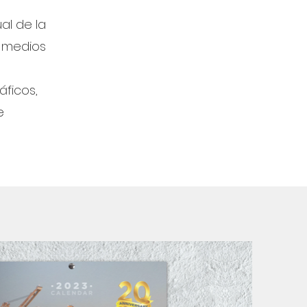
ual de la
 medios
ficos,
e